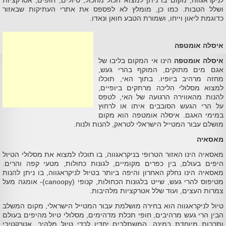
לניקראגווה, מקום בו ניתן למצוא הכול מהכול, טיולים, חופים, אטרקציות
ושלל הטבות. כמו כן, מומלץ לא לפספס את אתרי העתיקות שבאזור
כדוגמת ליאון וייחו, ושמורת הטבע חואן ונאדו.
איסלה אומטפה
איסלה אומטפה
הינו אי המקום בליבו של
אגם מים מתוקים, המוקף בהרי געש,
מחזה מרהיב ביופיו. בתוך האי, תוכלו
למצוא מסלולי הליכה מרתקים ביופיים,
להנות מהאווירה הרגועה של האי, לטפס
על הרי הגעש הסובבים איתו או לרחוץ
במימי האגם. איסלה אומטפה הוא מקום
מושלם עבור המטייל הישראלי לטראק, להנות ולנוח.
מאסאיה
מאסאיה הינו האזור הטרופי בניקראגווה, בו תוכלו למצוא את מסלולי הטיול
היפים בעולם, בין כפרים מקומיים, לגונות כחולות, מטעי קפה והרים.
מאסאיה הינו נחלק האחרון והיפה ביותר בטיול לניקראגווה, בו ניתן להנות
מטיפוס להרי געש, שייט בלגונות הכחולות, קנופי (canoopy)- אומגה מעל
צמרות העצים, ועוד שלל אטרקציות מלהיבות.
טיול לניקראגווה הוא בחירה מושלמת עבור המטייל הישראלי, מקום המשלב
הבין הרי געש מרהיבים, חופי תכלת מדהימים, מסלולי טיול מהיפים בעולם
ותרבות מיוחדת במינה, המשתלבים יחדיו לכדי טיול מלהיב, אטרקטיבי