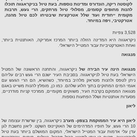
לקוסטה ריקה, הונדורס ומדינות נוספות. בעת טיול בניקראגווה תוכלו
להנות מחופים קסומים, מסלולי טיול מרתקים, הרי געש, תרבות
מקומית ייחודית ועוד שלל אטרקציות שיבטיחו לכם טיול מהנה,
אטרקטיבי, ויפה במיוחד.
3,528 צפיות
ניקראגווה היא המדינה הזולה ביותר המרכז אמריקה, האותנטית ביותר,
ואחת האטרקטיביות עבור המטייל הישראלי.
מנגואה
מנגואה הינה עיר הבירה של
ניקראגווה, והתחנה הראשונה של המטיל
הישראלי בעת טיול לניקראגווה. בסביבת העיר ישנם הרי געש רבים עליהם
ניתן לטפס ולהנות מטראק מלהיב במיוחד, כשהשיא, הם הרי הגעש עם
אגמי המים המתוקים בתוך הלוע שלהם. כמו כן, מומלץ להנות משייט באגם
מנגואה הממוקם בקרבת העיר, משווקים מקומיים, ממרכזי קניות מודרניים,
מסעדות אותנטיות ושלל הפתעות נוספות.
ליאון
ליאון היא עיר הממוקמת בצפון- מערב
ניקראגווה, בין שרשרת עצומה של
10 הרי געש, על חופיו המדהימים של האוקיינוס השקט. ליאון נחשבת לגן
עדן עלי אדמות עבור המטייל הישראלי, המקום המושלם ביותר בעת טיול