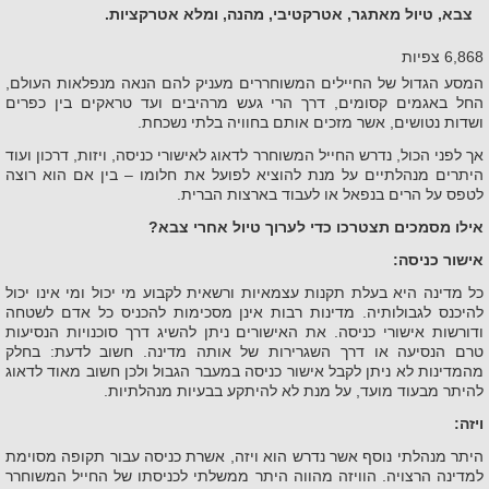
צבא, טיול מאתגר, אטרקטיבי, מהנה, ומלא אטרקציות.
6,868 צפיות
המסע הגדול של החיילים המשוחררים מעניק להם הנאה מנפלאות העולם,
החל באגמים קסומים, דרך הרי געש מרהיבים ועד טראקים בין כפרים
ושדות נטושים, אשר מזכים אותם בחוויה בלתי נשכחת.
אך לפני הכול, נדרש החייל המשוחרר לדאוג לאישורי כניסה, ויזות, דרכון ועוד
היתרים מנהלתיים על מנת להוציא לפועל את חלומו – בין אם הוא רוצה
לטפס על הרים בנפאל או לעבוד בארצות הברית.
אילו מסמכים תצטרכו כדי לערוך טיול אחרי צבא?
אישור כניסה:
כל מדינה היא בעלת תקנות עצמאיות ורשאית לקבוע מי יכול ומי אינו יכול
להיכנס לגבולותיה. מדינות רבות אינן מסכימות להכניס כל אדם לשטחה
ודורשות אישורי כניסה. את האישורים ניתן להשיג דרך סוכנויות הנסיעות
טרם הנסיעה או דרך השגרירות של אותה מדינה. חשוב לדעת: בחלק
מהמדינות לא ניתן לקבל אישור כניסה במעבר הגבול ולכן חשוב מאוד לדאוג
להיתר מבעוד מועד, על מנת לא להיתקע בבעיות מנהלתיות.
ויזה:
היתר מנהלתי נוסף אשר נדרש הוא ויזה, אשרת כניסה עבור תקופה מסוימת
למדינה הרצויה. הוויזה מהווה היתר ממשלתי לכניסתו של החייל המשוחרר