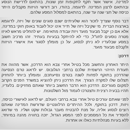
למדינה, אישור אשר תקף לתקופות זמן שונות, בהתאם לדרישת הנוסע
ובהתאם לרצון המדינה. לדוגמה, בהודו, רוב דורשי הויזות מקבלים היתר
כניסה של חצי שנה עד שנה, בהתאם למסלול המסע שלהם.
דבר נוסף שצריך לזכור הוא שלעיתים ישנם סוגים שונים של ויזה, לדוגמא
בארצות הברית. מי שקיבל ויזה של תייר אינו יכול לעבוד באופן חוקי במדינה,
אלא אם כן יקבל מבעוד מועד ויזת עבודה מתאימה. יש להחליט מראש לאיזו
מטרה נוסעים לחו\"ל, כדי לא להיתקל בבעיות בעתיד. זהו מרכיב חשוב
במסע שבלעדיו לא ניתן לנסוע, על כן מומלץ לסגור את אישורי הויזות
ולקבלם מבעוד מועד.
דרכון:
היתר האחרון והחשוב מכל בטיול אחרי צבא הוא הדרכון, אשר מהווה את
תעודת הזיהוי הרשמית שלכם ברחבי הגלובוס. יש לדאוג טרם הנסיעה
שהדרכון בתוקף לפחות לשנה בטרם נסיעתכם, ומומלץ ביותר להחזיק
תצלום שלו למקרה הצורך. את הדרכון ניתן להוציא במשרד הפנים הקרוב
למקום מגוריכם. הדרכון הוא הדבר החשוב ביותר שאתם מחזיקים. בלעדיו,
תהיו בבעיה רצינית ותצטרכו לעמוד מול השלטונות.
לפני שאתם עורכים טיול אחרי צבא ברחבי העולם, יש לדאוג לאישורי כניסה,
ויזות, דרכון בתוקף, ולכל ההיתרים הרלוונטיים שדורשת המדינה שאתם
רוצים לנסוע אליה, על מנת להבטיח מעבר גבולות שקט ושליו. מי שדואג
להסדיר את כל המסמכים לפני המסע הגדול, יזכה בחוויה מהנה במיוחד,
ללא בעיות מנהלתיות כאלו או אחרות.