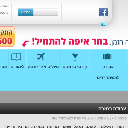
משתמ
סיסמה
עבודה
קורסי ברמנים
טיולים אחרי צבא
לימודים
פסיכ
למשתחררים
עבודה במזרח
פורסם ב-27 באוגוסט 2012,
ע"י
עזרה למשתחרר צוות
הודו, תאילנד, לאוס, נפאל ושאר מדינות במזרח, הן כידוע יעד