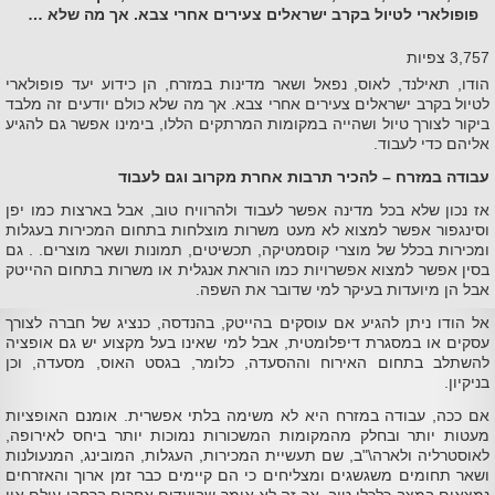
פופולארי לטיול בקרב ישראלים צעירים אחרי צבא. אך מה שלא …
3,757 צפיות
הודו, תאילנד, לאוס, נפאל ושאר מדינות במזרח, הן כידוע יעד פופולארי
לטיול בקרב ישראלים צעירים אחרי צבא. אך מה שלא כולם יודעים זה מלבד
ביקור לצורך טיול ושהייה במקומות המרתקים הללו, בימינו אפשר גם להגיע
אליהם כדי לעבוד.
עבודה במזרח – להכיר תרבות אחרת מקרוב וגם לעבוד
אז נכון שלא בכל מדינה אפשר לעבוד ולהרוויח טוב, אבל בארצות כמו יפן
וסינגפור אפשר למצוא לא מעט משרות מוצלחות בתחום המכירות בעגלות
ומכירות בכלל של מוצרי קוסמטיקה, תכשיטים, תמונות ושאר מוצרים. . גם
בסין אפשר למצוא אפשרויות כמו הוראת אנגלית או משרות בתחום ההייטק
אבל הן מיועדות בעיקר למי שדובר את השפה.
אל הודו ניתן להגיע אם עוסקים בהייטק, בהנדסה, כנציג של חברה לצורך
עסקים או במסגרת דיפלומטית, אבל למי שאינו בעל מקצוע יש גם אופציה
להשתלב בתחום האירוח וההסעדה, כלומר, בגסט האוס, מסעדה, וכן
בניקיון.
אם ככה, עבודה במזרח היא לא משימה בלתי אפשרית. אומנם האופציות
מעטות יותר ובחלק מהמקומות המשכורות נמוכות יותר ביחס לאירופה,
לאוסטרליה ולארה\"ב, שם תעשיית המכירות, העגלות, המובינג, המנעולנות
ושאר תחומים משגשגים ומצליחים כי הם קיימים כבר זמן ארוך והאזרחים